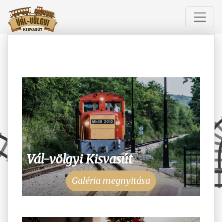
Vál-völgyi Kisvasút
Galéria megnyitása