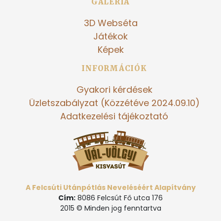
GALÉRIA
3D Webséta
Játékok
Képek
INFORMÁCIÓK
Gyakori kérdések
Üzletszabályzat (Közzétéve 2024.09.10)
Adatkezelési tájékoztató
A Felcsúti Utánpótlás Neveléséért Alapítvány
Cím:
8086 Felcsút Fő utca 176
2015 © Minden jog fenntartva