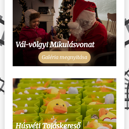
Vál-völgyi Mikulásvonat
Galéria megnyitása
Húsvéti Tojáskereső