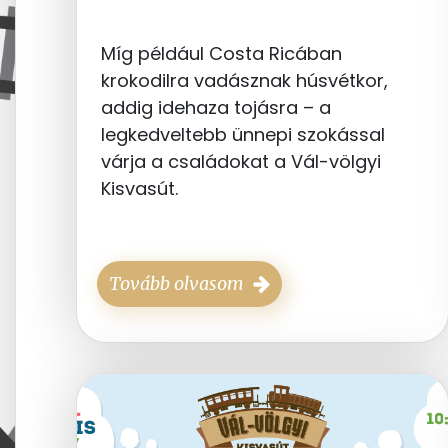
Míg például Costa Ricában
krokodilra vadásznak húsvétkor,
addig idehaza tojásra – a
legkedveltebb ünnepi szokással
várja a családokat a Vál-völgyi
Kisvasút.
Tovább olvasom