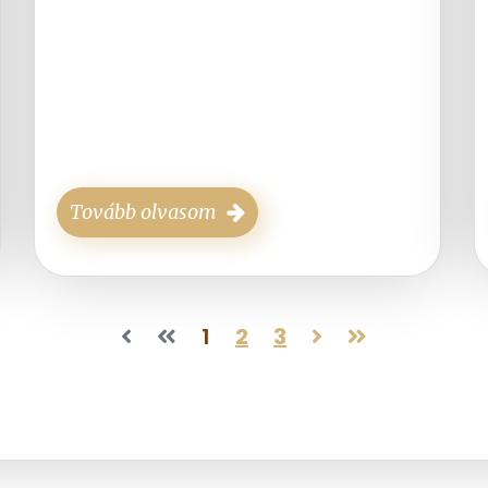
Tovább olvasom
1
2
3