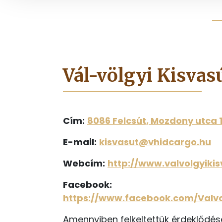
Vál-völgyi Kisvas
Cím:
8086 Felcsút, Mozdony utca 1
E-mail:
kisvasut@vhidcargo.hu
Webcím:
http://www.valvolgyikis
Facebook:
https://www.facebook.com/Valvo
Amennyiben felkeltettük érdeklődésé