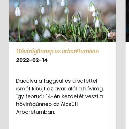
Hóvirágünnep az arborétumban
2022-02-14
Dacolva a faggyal és a sötéttel
ismét kibújt az avar alól a hóvirág,
így február 14-én kezdetét veszi a
hóvirágünnep az Alcsúti
Arborétumban.