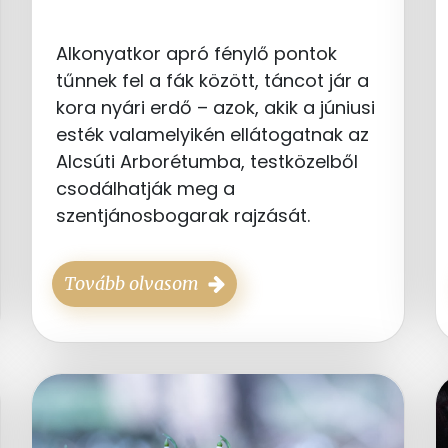
Alkonyatkor apró fénylő pontok
tűnnek fel a fák között, táncot jár a
kora nyári erdő – azok, akik a júniusi
esték valamelyikén ellátogatnak az
Alcsúti Arborétumba, testközelből
csodálhatják meg a
szentjánosbogarak rajzását.
Tovább olvasom