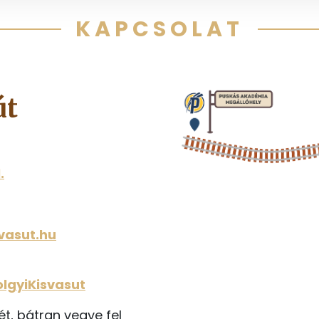
KAPCSOLAT
út
.
vasut.hu
lgyiKisvasut
t, bátran vegye fel