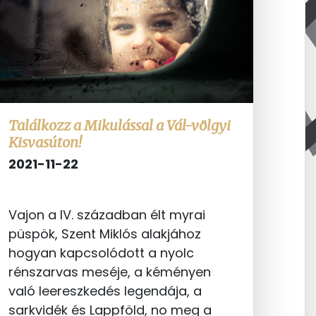
Találkozz a Mikulással a Vál-völgyi
Kisvasúton!
2021-11-22
Vajon a IV. században élt myrai
püspök, Szent Miklós alakjához
hogyan kapcsolódott a nyolc
rénszarvas meséje, a kéményen
való leereszkedés legendája, a
sarkvidék és Lappföld, no meg a