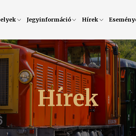
helyek
Jegyinformáció
Hírek
Esemény
Hírek