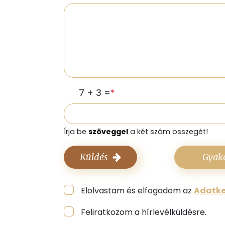
7 + 3 =
*
Írja be
szöveggel
a két szám összegét!
Küldés
Gyako
Elolvastam és elfogadom az
Adatke
Feliratkozom a hírlevélküldésre.