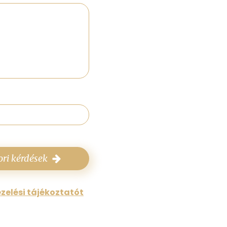
ri kérdések
zelési tájékoztatót