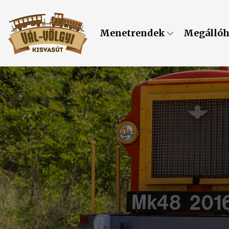
Menetrendek
Megálló