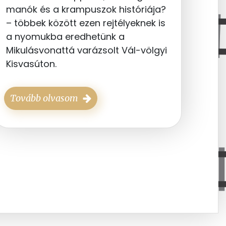
manók és a krampuszok históriája?
– többek között ezen rejtélyeknek is
a nyomukba eredhetünk a
Mikulásvonattá varázsolt Vál-völgyi
Kisvasúton.
Tovább olvasom