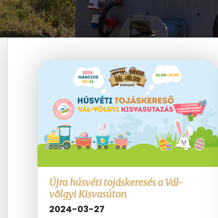
Újra húsvéti tojáskeresés a Vál-
völgyi Kisvasúton
2024-03-27